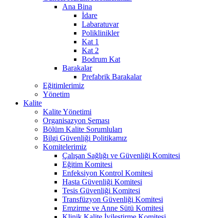
Ana Bina
İdare
Labaratuvar
Poliklinikler
Kat 1
Kat 2
Bodrum Kat
Barakalar
Prefabrik Barakalar
Eğitimlerimiz
Yönetim
Kalite
Kalite Yönetimi
Organisazyon Şeması
Bölüm Kalite Sorumluları
Bilgi Güvenliği Politikamız
Komitelerimiz
Çalışan Sağlığı ve Güvenliği Komitesi
Eğitim Komitesi
Enfeksiyon Kontrol Komitesi
Hasta Güvenliği Komitesi
Tesis Güvenliği Komitesi
Transfüzyon Güvenliği Komitesi
Emzirme ve Anne Sütü Komitesi
Klinik Kalite İyileştirme Komitesi.