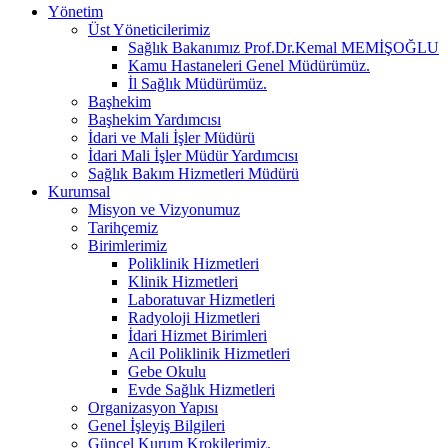
Yönetim
Üst Yöneticilerimiz
Sağlık Bakanımız Prof.Dr.Kemal MEMİŞOĞLU
Kamu Hastaneleri Genel Müdürümüz.
İl Sağlık Müdürümüz.
Başhekim
Başhekim Yardımcısı
İdari ve Mali İşler Müdürü
İdari Mali İşler Müdür Yardımcısı
Sağlık Bakım Hizmetleri Müdürü
Kurumsal
Misyon ve Vizyonumuz
Tarihçemiz
Birimlerimiz
Poliklinik Hizmetleri
Klinik Hizmetleri
Laboratuvar Hizmetleri
Radyoloji Hizmetleri
İdari Hizmet Birimleri
Acil Poliklinik Hizmetleri
Gebe Okulu
Evde Sağlık Hizmetleri
Organizasyon Yapısı
Genel İşleyiş Bilgileri
Güncel Kurum Krokilerimiz.