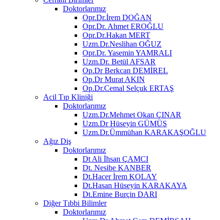
Doktorlarımız
Opr.Dr.İrem DOĞAN
Opr.Dr. Ahmet EROĞLU
Opr.Dr.Hakan MERT
Uzm.Dr.Neslihan OĞUZ
Opr.Dr. Yasemin YAMRALI
Uzm.Dr. Betül AFSAR
Op.Dr Berkcan DEMİREL
Op.Dr Murat AKIN
Op.Dr.Cemal Selçuk ERTAŞ
Acil Tıp Kliniği
Doktorlarımız
Uzm.Dr.Mehmet Okan ÇINAR
Uzm.Dr Hüseyin GÜMÜŞ
Uzm.Dr.Ümmühan KARAKAŞOĞLU
Ağız Diş
Doktorlarımız
Dt Ali İhsan ÇAMCI
Dt. Nesibe KANBER
Dt.Hacer İrem KOLAY
Dt.Hasan Hüseyin KARAKAYA
Dt.Emine Burçin DARI
Diğer Tıbbi Bilimler
Doktorlarımız