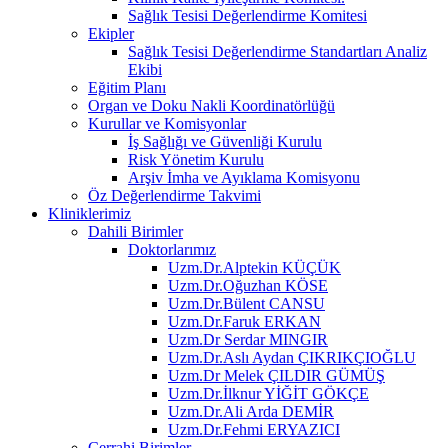
Sağlık Tesisi Değerlendirme Komitesi
Ekipler
Sağlık Tesisi Değerlendirme Standartları Analiz
Ekibi
Eğitim Planı
Organ ve Doku Nakli Koordinatörlüğü
Kurullar ve Komisyonlar
İş Sağlığı ve Güvenliği Kurulu
Risk Yönetim Kurulu
Arşiv İmha ve Ayıklama Komisyonu
Öz Değerlendirme Takvimi
Kliniklerimiz
Dahili Birimler
Doktorlarımız
Uzm.Dr.Alptekin KÜÇÜK
Uzm.Dr.Oğuzhan KÖSE
Uzm.Dr.Bülent CANSU
Uzm.Dr.Faruk ERKAN
Uzm.Dr Serdar MINGIR
Uzm.Dr.Aslı Aydan ÇIKRIKÇIOĞLU
Uzm.Dr Melek ÇILDIR GÜMÜŞ
Uzm.Dr.İlknur YİĞİT GÖKÇE
Uzm.Dr.Ali Arda DEMİR
Uzm.Dr.Fehmi ERYAZICI
Cerrahi Birimler